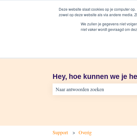
Nederlands
Submenu tonen voor vertalingen
Deze website slaat cookies op je computer op.
zowel op deze website als via andere media. Z
We zullen je gegevens niet volge
niet vaker wordt gevraagd om dez
Hey, hoe kunnen we je h
Er zijn geen suggesties want het zoekveld 
Support
Overig