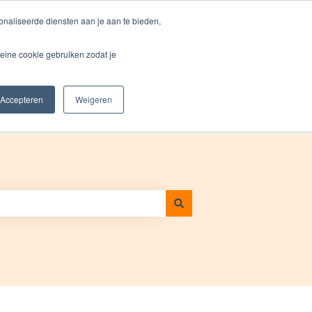
Vraag ons om hulp
Inloggen
naliseerde diensten aan je aan te bieden,
eine cookie gebruiken zodat je
cten
Prijzen
Blog
Bedrijf
Ga naar bizcuit.nl
Accepteren
Weigeren