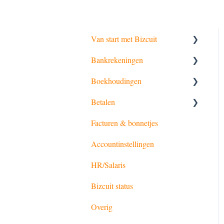
Van start met Bizcuit
Bankrekeningen
Start Nu
Boekhoudingen
iDIN
Premium koppelingen
Betalen
UBO verklaring
Autoriseren
SnelStart
Facturen & bonnetjes
Bankinstellingen
Syntess
Incasso
Accountinstellingen
Bankrechten
Yuki
HR/Salaris
Twinfield
Bizcuit status
Mollie
Overig
Pay.