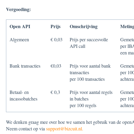
Vergoeding:
Open API
Prijs
Omschrijving
Metin
Algemeen
€ 0,03
Prijs per succesvolle
Gemete
API call
per IB
een ma
Bank transacties
€0,03
Prijs voor aantal bank
Gemete
transacties
per 100
per 100 transacties
achter
Betaal- en
€ 0,3
Prijs voor aantal regels
Gemete
incassobatches
in batches
per 100
per 100 regels
achter
We denken graag mee over hoe we samen het gebruik van de openA
Neem contact op via
support@bizcuit.nl.