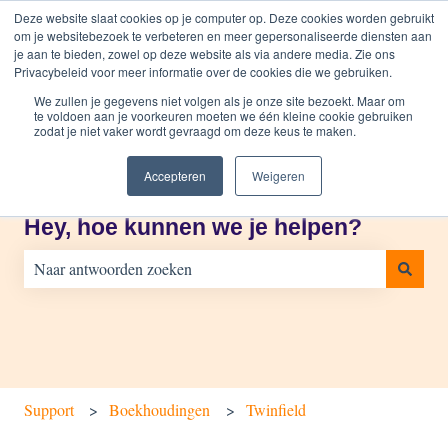
Nederlands
Submenu tonen voor vertalingen
Vraag ons om hulp
Inloggen
Deze website slaat cookies op je computer op. Deze cookies worden gebruikt
om je websitebezoek te verbeteren en meer gepersonaliseerde diensten aan
je aan te bieden, zowel op deze website als via andere media. Zie ons
Privacybeleid voor meer informatie over de cookies die we gebruiken.
Start
Producten
Prijzen
Blog
Bedrijf
We zullen je gegevens niet volgen als je onze site bezoekt. Maar om
te voldoen aan je voorkeuren moeten we één kleine cookie gebruiken
zodat je niet vaker wordt gevraagd om deze keus te maken.
Accepteren
Weigeren
Hey, hoe kunnen we je helpen?
Er zijn geen suggesties want het zoekveld is leeg.
Support
Boekhoudingen
Twinfield