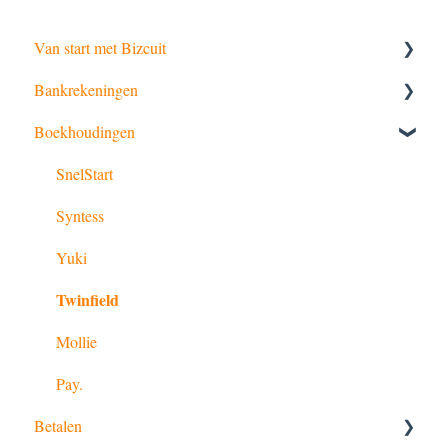
Van start met Bizcuit
Bankrekeningen
Start Nu
Boekhoudingen
iDIN
Premium koppelingen
UBO verklaring
Autoriseren
SnelStart
Bankinstellingen
Syntess
Bankrechten
Yuki
Twinfield
Mollie
Pay.
Betalen